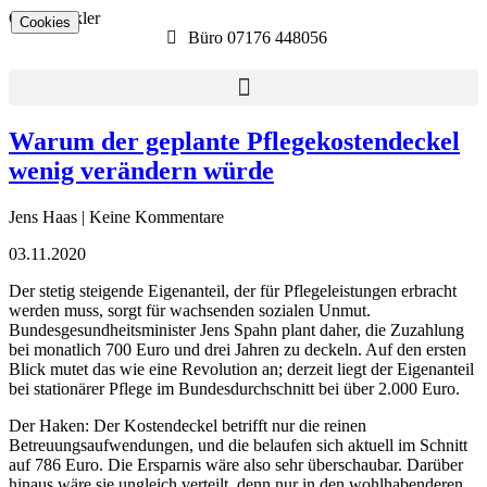
Ostalb­makler
Cookies
Büro 07176 448056​
Warum der geplante Pflegekostendeckel
wenig verändern würde
Jens Haas | Keine Kommentare
03.11.2020
Der stetig steigende Eigenanteil, der für Pflegeleistungen erbracht
werden muss, sorgt für wachsenden sozialen Unmut.
Bundesgesundheitsminister Jens Spahn plant daher, die Zuzahlung
bei monatlich 700 Euro und drei Jahren zu deckeln. Auf den ersten
Blick mutet das wie eine Revolution an; derzeit liegt der Eigenanteil
bei stationärer Pflege im Bundesdurchschnitt bei über 2.000 Euro.
Der Haken: Der Kostendeckel betrifft nur die reinen
Betreuungsaufwendungen, und die belaufen sich aktuell im Schnitt
auf 786 Euro. Die Ersparnis wäre also sehr überschaubar. Darüber
hinaus wäre sie ungleich verteilt, denn nur in den wohlhabenderen