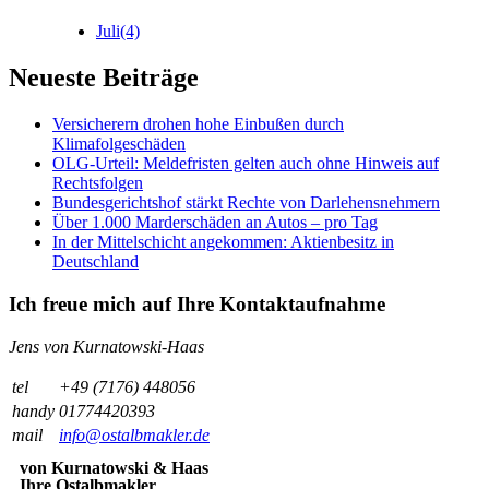
Juli
(4)
Neueste Beiträge
Versicherern drohen hohe Einbußen durch
Klimafolgeschäden
OLG-Urteil: Meldefristen gelten auch ohne Hinweis auf
Rechtsfolgen
Bundesgerichtshof stärkt Rechte von Darlehensnehmern
Über 1.000 Marderschäden an Autos – pro Tag
In der Mittelschicht angekommen: Aktienbesitz in
Deutschland
Ich freue mich auf Ihre Kontaktaufnahme
Jens von Kurnatowski-Haas
tel
+49 (7176) 448056
handy
01774420393
mail
info@ostalbmakler.de
von Kurnatowski & Haas
Ihre Ostalbmakler