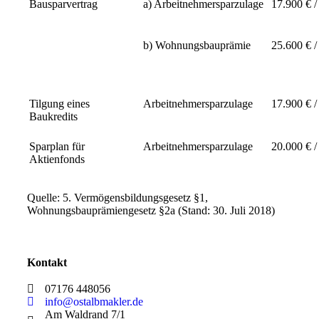
Bausparvertrag
a) Arbeitnehmer­sparzulage
17.900 € /
b) Wohnungsbauprämie
25.600 € /
Tilgung eines
Arbeitnehmersparzulage
17.900 € /
Baukredits
Sparplan für
Arbeitnehmersparzulage
20.000 € /
Aktienfonds
Quelle: 5. Vermögensbildungsgesetz §1,
Wohnungsbauprämiengesetz §2a (Stand: 30. Juli 2018)
Kontakt
07176 448056
info@ostalbmakler.de
Am Waldrand 7/1