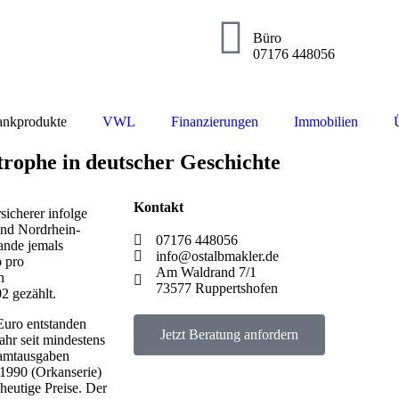
Büro
07176 448056
nkprodukte
VWL
Finanzierungen
Immobilien
strophe in deutscher Geschichte
Kontakt
sicherer infolge
und Nordrhein-
07176 448056
ande jemals
info@ostalbmakler.de
o pro
Am Waldrand 7/1
n
73577 Ruppertshofen
2 gezählt.
Euro entstanden
Jetzt Beratung anfordern
ahr seit mindestens
samtausgaben
 1990 (Orkanserie)
heutige Preise. Der