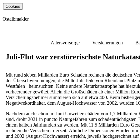
Cookies
Ostalb­makler
Altersvorsorge
Versicherungen
Ba
Juli-Flut war zerstörerischste Naturkata
Mit rund sieben Milliarden Euro Schaden rechnen die deutschen Ver
der Überschwemmungen, die Mitte Juli Teile von Rheinland-Pfalz 
Westfalen heimsuchten. Keine andere Naturkatastrophe hat hierzul
verheerender gewütet. Allein die Großschäden ab einer Million Eur
Versicherungsnehmer summieren sich auf etwa 400. Beim bisherige
Negativrekordhalter, dem August-Hochwasser von 2002, wurden 10
Nachdem auch schon im Juni Unwetterschäden von 1,7 Milliarden 
sind, droht 2021 in puncto Naturgefahren zum schadenträchtigsten J
einem halben Jahrhundert zu werden. Mit 11,5 Milliarden Euro Ge
rechnen die Versicherer derzeit. Ähnliche Dimensionen wurden nur
und 2002 (August-Hochwasser) erreicht, jeweils hochgerechnet auf 