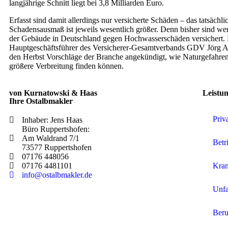
langjährige Schnitt liegt bei 3,8 Milliarden Euro.
Erfasst sind damit allerdings nur versicherte Schäden – das tatsächli
Schadensausmaß ist jeweils wesentlich größer. Denn bisher sind wen
der Gebäude in Deutschland gegen Hochwasserschäden versichert.
Hauptgeschäftsführer des Versicherer-Gesamtverbands GDV Jörg A
den Herbst Vorschläge der Branche angekündigt, wie Naturgefahre
größere Verbreitung finden können.
von Kurnatowski & Haas
Leistu
Ihre Ostalbmakler
Priv
Inhaber: Jens Haas
Büro Ruppertshofen:
Am Waldrand 7/1
Betr
73577 Ruppertshofen
07176 448056
07176 4481101
Kran
info@ostalbmakler.de
Unfa
Beru